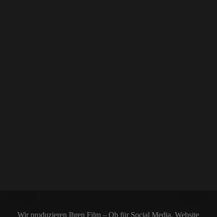
Lorem ipsum dolor sit amet, consectetur adipiscing
elit, sed do eiusmod tempor incididunt ut labore et
dolore magna aliqua. Id volutpat lacus laoreet non.
Eu ultrices vitae auctor eu augue ut lectus. In ante
metus dictum at tempor commodo ullamcorper…
David
15. Juni 2021
Wir produzieren Ihren Film – Ob für Social Media, Website